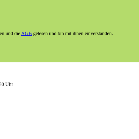
en und die
AGB
gelesen und bin mit ihnen einverstanden.
:30 Uhr