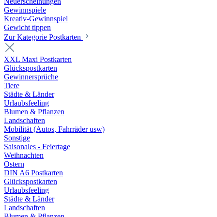
Neuerscheinungen
Gewinnspiele
Kreativ-Gewinnspiel
Gewicht tippen
Zur Kategorie Postkarten
XXL Maxi Postkarten
Glückspostkarten
Gewinnersprüche
Tiere
Städte & Länder
Urlaubsfeeling
Blumen & Pflanzen
Landschaften
Mobilität (Autos, Fahrräder usw)
Sonstige
Saisonales - Feiertage
Weihnachten
Ostern
DIN A6 Postkarten
Glückspostkarten
Urlaubsfeeling
Städte & Länder
Landschaften
Blumen & Pflanzen