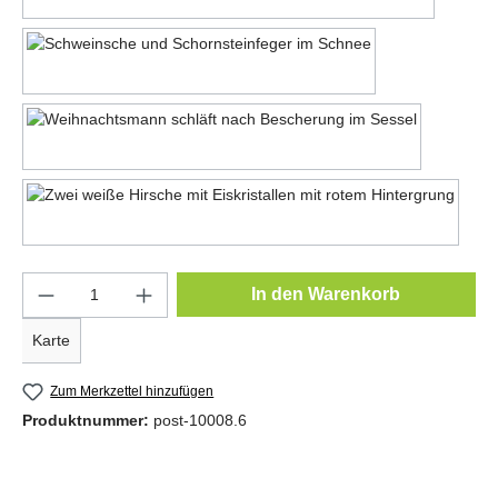
Motiv 26
Motiv 27
Motiv 28
Produkt Anzahl: Gib den gewünschten Wert e
In den Warenkorb
Karte
Zum Merkzettel hinzufügen
Produktnummer:
post-10008.6